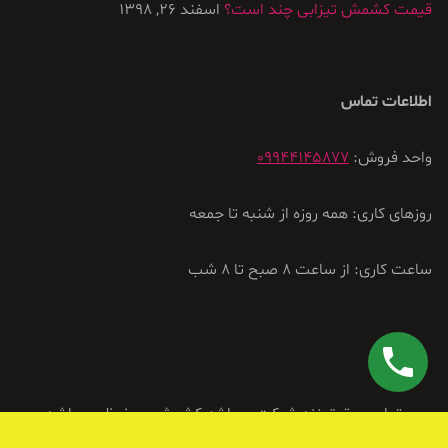
قیمت کشمش تیزابی چند است؟
اسفند 26, 1398
اطلاعات تماس
واحد فروش:
09944145877
روزهای کاری: همه روزه از شنبه تا جمعه
ساعت کاری: از ساعت 8 صبح تا 8 شب
تمامی حقوق نزد شرکت میراشه کشمش محفوظ می باشد