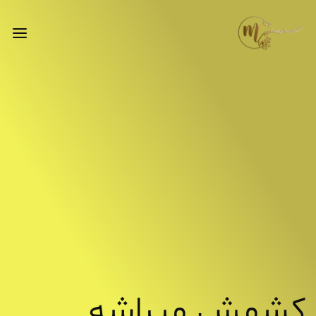
فروش
عمده
کشمش
کشمش میراشه