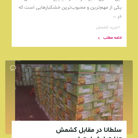
یکی از مهم‌ترین و محبوب‌ترین خشکبارهایی است که
در …
#
خرید کشمش
ادامه مطلب
USSIONURL"
تیزابی
/
کشمش
سلطانا در مقابل کشمش