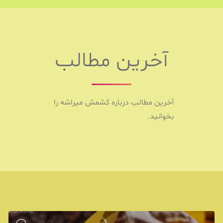
آخرین مطالب
آخرین مطالب درباره کشمش میراشه را
بخوانید.
USSIONURL"