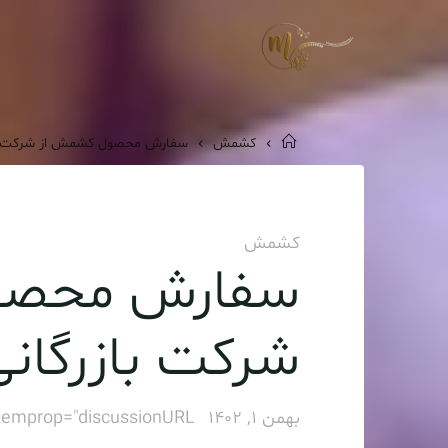
Ski
t
فروش
conten
عمده
کشمش
خانه
کشمش
سفارش محصول کشمش از شرکت باز
کشمش
سفارش محصو
شرکت بازرگانی
بهمن 1, 1402
temprop="discussionURL"