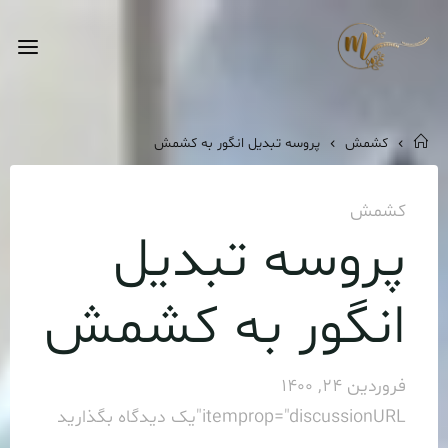
Ski
t
فروش
conten
عمده
کشمش
خانه
کشمش
پروسه تبدیل انگور به کشمش
کشمش
پروسه تبدیل
انگور به کشمش
فروردین 24, 1400
itemprop="discussionURL"
یک دیدگاه بگذارید