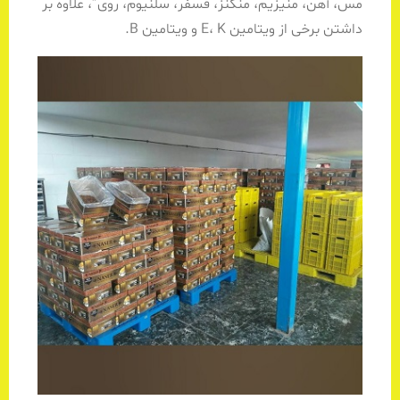
مس، آهن، منیزیم، منگنز، فسفر، سلنیوم، روی”، علاوه بر
داشتن برخی از ویتامین E، K و ویتامین B.