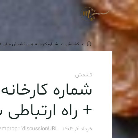
Ski
t
فروش
conten
عمده
کشمش
خانه
کشمش
شماره کارخانه های کشمش ملایر + ر
کشمش
شماره کارخان
+ راه ارتباطی 
خرداد 6, 1403
temprop="discussionURL"